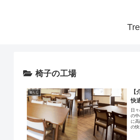
T
椅子の工場
【
暮らし
快
日々
の中
に高
の快