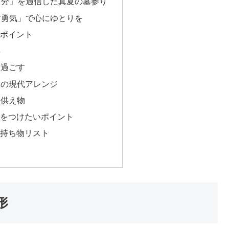
自分」を過信した真夏の墓参り
す勇気」で心にゆとりを
のポイント
得
り過ごす
り火の現代アレンジ
お供え物
気をつけたいポイント
の持ち物リスト
形